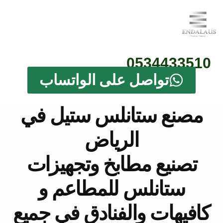
0534433510
تواصل على الواتساب
مصنع ستانلس ستيل في
الرياض
تصنيع مطابخ وتجهيزات
ستانلس للمطاعم و
كافيهات والفنادق في جميع